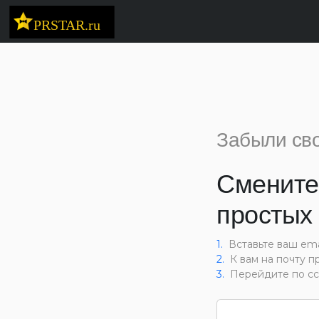
Забыли св
Смените
простых 
1.
Вставьте ваш ema
2.
К вам на почту п
3.
Перейдите по сс