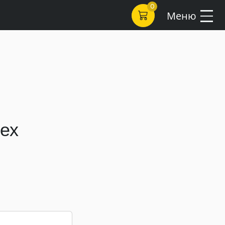
0
Меню
ех