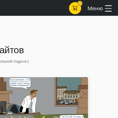
0
Меню
сайтов
ельной подаче:)